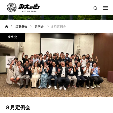
活動報告
みえの虎とは
活動報告
定例会
８月定例会
交流会／説明会について
定例会
みえ虎会員について
みえ虎合宿について
お問い合わせ
活動報告
会員紹介
８月定例会